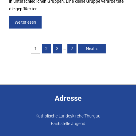
in unterschiedlichen Gruppen. Eine kleine Gruppe verarbeitete
die gepflückten…
Weiterlesen
1
2
3
…
7
Next »
Adresse
Katholische Landeskirche Thurgau
Fachstelle Jugend